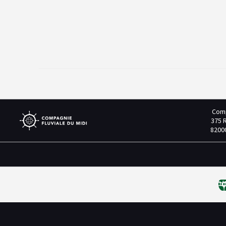
Comp
375 
8200