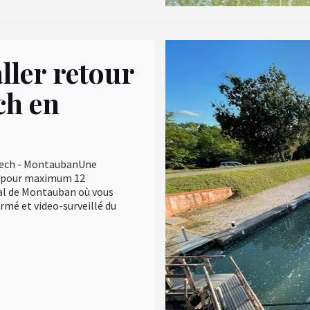
ller retour
h en
ntech - MontaubanUne
is pour maximum 12
al de Montauban où vous
rmé et video-surveillé du