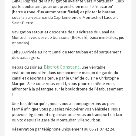
14h45 Reprise de la navigation avalante vers Montauban. Ceux
qui le souhaitent pourront prendre en main le "macaron"
(barre à roue d'un automoteur fluvial) et piloter le bateau
sous la surveillance du Capitaine entre Montech et Lacourt
Saint-Pierre.
Navigation retour et descente des 9 écluses du Canal de
Montech avec service boissons (thé/café, eaux minérales, jus
et sodas).
18h30 Arrivée au Port Canal de Montauban et débarquement
des passagers.
Bistrot Constant
Repas du soir au
, une véritable
institution installée dans une ancienne maison de garde du
canal et désormais tenue par le Chef de cuisine Christophe
Marque. Si le cœur vous en dit, vous pourrez même vous
affronter à la pétanque sur le boulodrome de l'établissement
!
Une fois débarqués, nous vous accompagnerons au parc
fermé afin que vous puissiez récupérer vos véhicules. Nous
pouvons également organiser pour vous un transport en taxi
ou vtc depuis la gare de Montauban Villebourbon.
Réservation par téléphone uniquement au 06 71 07 42 24.