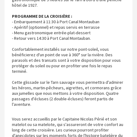
hôtel de 1927.
PROGRAMME DE LA CROISIÈRE :
- Embarquement à 11:30 à Port Canal Montauban
- Apéritif (optionnel) et repas servis en terrasse
- Menu gastronomique entrée-plat-dessert
- Retour vers 14:30 à Port Canal Montauban.
Confortablement installés sur notre pont-soleil, vous
bénéficierez d'un point de vue à 360° sur la rivière. Des
parasols et des transats sont à votre disposition pour vous
protéger du soleil ou pour en profiter une fois le repas
terminé.
Cette glissade sur le Tarn sauvage vous permettra d'admirer
les hérons, martin-pêcheurs, aigrettes, et cormorans grâce
aux jumelles que nous mettons à votre disposition. Quatre
passages d'écluses (2 double-écluses) feront partis de
l'aventure.
Vous serez accueillis par le Capitaine Nicolas Périé et son
matelot ou sa matelote, qui s'assureront de votre confort au
long de cette croisière. Les curieux pourront profiter
d'anecdotes sur les moments forts de l'histoire batelière du