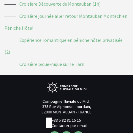
Croisière Découverte de Montauban (1h)
Croisière journée aller retour Montauban Montech en
Péniche Hôtel
Expérience romantique en péniche hôtel privatisée
(2)
Croisière pique-nique sur le Tarn
Compagnie fluviale du Midi
375 Rue Alphonse Jourdain,
82000 MONTAUBAN - FRANCE
+33 5 82 81 15 15
Contacter par email