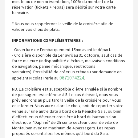
minute ou de non présentation, 100% du montant de la
réservation (tickets + repas) sera débité sur votre carte
bancaire.
* Nous vous rappelerons la veille de la croisière afin de
valider vos choix de plats.
INFORMATIONS COMPLÉMENTAIRES :
- Ouverture de l'embarquement 15mn avant le départ.
- Croisière disponible du 1er avril au 31 octobre, sauf cas de
force majeure (indisponibilité d'écluse, mauvaises conditions
de navigation, panne mécanique, restrictions
sanitaires). Possibilité de créer un créneau sur demande en
0671074224
appelant Nicolas Perie au
.
NB. Lla croisière est susceptible d'être annulée si le nombre
de passagers est inférieur à 5. Le cas échéant, nous vous
préviendrons au plus tard la veille de la croisière pour vous
en informer. Vous aurez alors le choix, soit de reporter votre
venue sur une autre date à bord de la Péniche Gaïa, ou bien
d'effectuer un déjeuner croisière à bord du bateau salon
électrique "Daphné" de 2h sur le secteur cœur de ville de
Montauban avec un maximum de 4 passagers. Les repas
proposés seront alors les mêmes qu'à bord du Gaïa.