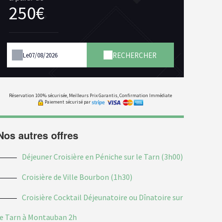
250€
RECHERCHER
Le
Réservation 100% sécurisée, Meilleurs Prix Garantis, Confirmation Immédiate
Paiement sécurisé par
Nos autres offres
Déjeuner Croisière en Péniche sur le Tarn (3h00)
Croisière de Ville Bourbon (1h30)
Croisière Cocktail Déjeunatoire ou Dînatoire sur
le Tarn à Montauban 2h