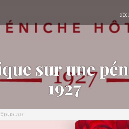
DÉC
que sur une pén
1927
HÔTEL DE 1927