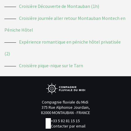
Croisière Découverte de Montauban (1h)
Croisière journée aller retour Montauban Montech en
Péniche Hôtel
Expérience romantique en péniche hôtel privatisée
(2)
Croisière pique-nique sur le Tarn
Compagnie fluviale du Midi
375 Rue Alphonse Jourdain,
82000 MONTAUBAN - FRANCE
+33 5 82 81 15 15
Contacter par email